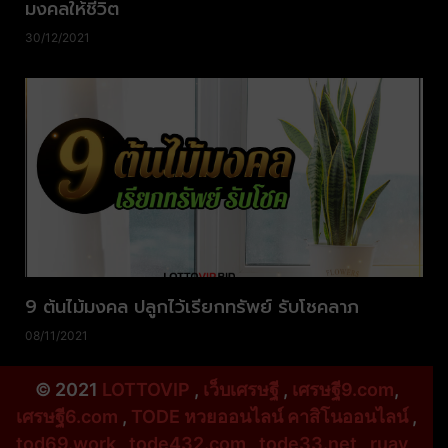
มงคลให้ชีวิต
30/12/2021
9 ต้นไม้มงคล ปลูกไว้เรียกทรัพย์ รับโชคลาภ
08/11/2021
© 2021
LOTTOVIP
,
เว็บเศรษฐี
,
เศรษฐี9.com
,
เศรษฐี6.com
,
TODE หวยออนไลน์ คาสิโนออนไลน์
,
tod69.work
,
tode432.com
,
tode33.net
,
ruay
,