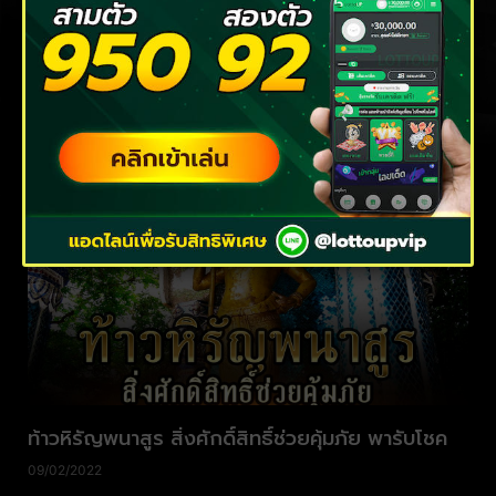
สายมูต้องมาดู! เคล็ดลับขอพร พระแม่ลักษมี อย่างไร
ให้ได้โชคลาภ
10/02/2022
ท้าวหิรัญพนาสูร สิ่งศักดิ์สิทธิ์ช่วยคุ้มภัย พารับโชค
09/02/2022