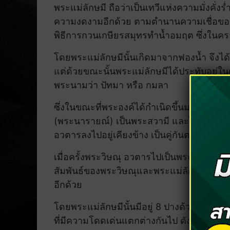
พระแม่ลักษมี ถือว่าเป็นเทวีแห่งความมั่งคั่งร
ความงดงามอีกด้วย ตามตำนานความเชื่อของศา
พิธีการกวนเกษียรสมุทรทำน้ำอมฤต ซึ่งในครา
โดยพระแม่ลักษมีนั้นเกิดมาจากฟองน้ำ จึงได
แต่ด้วยขณะนั้นพระแม่ลักษมีได้ประทับอยู่ใน
พระนามว่า ปัทมา หรือ กมลา
ซึ่งในขณะที่พระองค์ได้กำเนิดขึ้นมานั้น จะต้อ
(พระนารายณ์) เป็นพระสวามี และไม่ว่าพระ
อวตารลงไปอยู่เคียงข้าง เป็นคู่กันตลอดไป
เมื่อครั้งพระวิษณุ อวตารไปเป็นพระราม พระแ
สัมพันธ์ของพระวิษณุและพระแม่ลักษมีนี้ ก็
อีกด้วย
โดยพระแม่ลักษมีนั้นมีอยู่ 8 ปางด้วยกัน ที่เ
ที่มีความโดดเด่นแตกต่างกันไป ดังต่อไปนี้