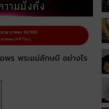
งหวย บาทละ 90/900
หวย ตลอด 24 ชั่วโมง )
ขอพร พระแม่ลักษมี อย่างไร