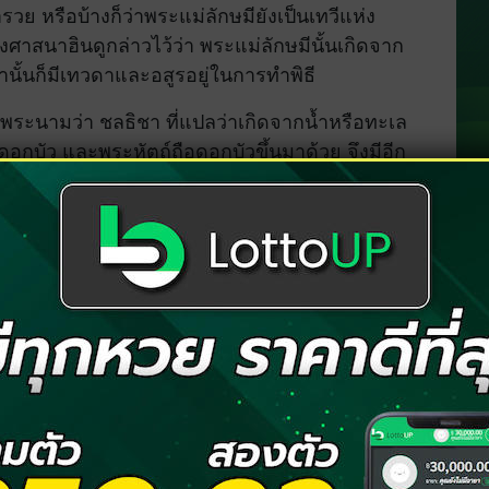
่ำรวย หรือบ้างก็ว่าพระแม่ลักษมียังเป็นเทวีแห่ง
สนาฮินดูกล่าวไว้ว่า พระแม่ลักษมีนั้นเกิดจาก
นั้นก็มีเทวดาและอสูรอยู่ในการทำพิธี
้พระนามว่า ชลธิชา ที่แปลว่าเกิดจากน้ำหรือทะเล
ดอกบัว และพระหัตถ์ถือดอกบัวขึ้นมาด้วย จึงมีอีก
งมีการเลือกคู่ ซึ่งพระแม่ลักษมีก็ได้เลือกพระวิษณุ
วิษณุจะอวตารลงไปเป็นใคร พระแม่ลักษมีก็จะ
ม่ลักษมีก็ได้อวตารไปเป็นนางสีดา ซึ่งความ
ได้กลายเป็นความเชื่อในพิธีกรรมการสมรสแบบฮินดู
รียกว่า พระอัษฏลักษมี ซึ่งในแต่ละปางก็ให้โชคลาภ