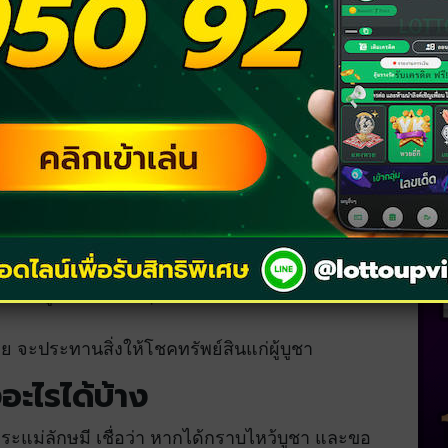
ิ่มสร้างสรรค์ ไม่ว่าคิดริเริ่มทำสิ่งใด ก็ทำให้งาน
มสมบูรณ์ มีความเชื่อว่าพระแม่ลักษมีในปางนี้ คือ
้ สามารถเอาชนะอุปสรรคทั้งปวงได้
าจ บารมี หากทำธุรกิจควรบูชาปางนี้
้มครอง ดูแลครอบครัว ให้ครอบครัวมีความสุข หาก
เสียงโด่งดัง ได้รับชื่อเสียง ได้รับคำชม และเป็นที่
มรอบรู้ในด้านต่าง ๆ และให้โชคลาภ การเสี่ยง
ย จะประทานสิ่งให้โชคทรัพย์สินแก่ผู้บูชา
อะไรได้บ้าง
ระแม่ลักษมี เชื่อว่า หากได้กราบไหว้บูชา และขอ