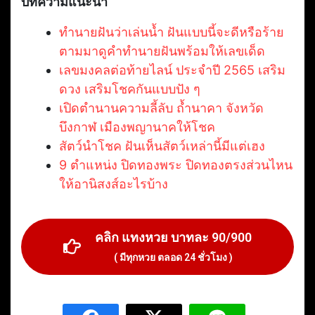
บทความแนะนำ
ทำนายฝันว่าเล่นน้ำ ฝันแบบนี้จะดีหรือร้าย
ตามมาดูคำทำนายฝันพร้อมให้เลขเด็ด
เลขมงคลต่อท้ายไลน์ ประจำปี 2565 เสริม
ดวง เสริมโชคกันแบบปัง ๆ
เปิดตำนานความลี้ลับ ถ้ำนาคา จังหวัด
บึงกาฬ เมืองพญานาคให้โชค
สัตว์นำโชค ฝันเห็นสัตว์เหล่านี้มีแต่เฮง
9 ตำแหน่ง ปิดทองพระ ปิดทองตรงส่วนไหน
ให้อานิสงส์อะไรบ้าง
คลิก แทงหวย บาทละ 90/900
( มีทุกหวย ตลอด 24 ชั่วโมง )