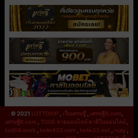
© 2021
LOTTOVIP
,
เว็บเศรษฐี
,
เศรษฐี9.com
,
เศรษฐี6.com
,
TODE หวยออนไลน์ คาสิโนออนไลน์
,
tod69.work
,
tode432.com
,
tode33.net
,
ruay
,