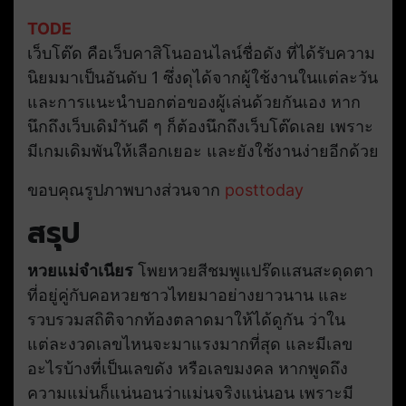
TODE
เว็บโต๊ด คือเว็บคาสิโนออนไลน์ชื่อดัง ที่ได้รับความ
นิยมมาเป็นอันดับ 1 ซึ่งดุได้จากผู้ใช้งานในแต่ละวัน
และการแนะนำบอกต่อของผู้เล่นด้วยกันเอง หาก
นึกถึงเว็บเดิมำันดี ๆ ก็ต้องนึกถึงเว็บโต๊ดเลย เพราะ
มีเกมเดิมพันให้เลือกเยอะ และยังใช้งานง่ายอีกด้วย
ขอบคุณรูปภาพบางส่วนจาก
posttoday
สรุป
หวยแม่จำเนียร
โพยหวยสีชมพูแปร๊ดแสนสะดุดตา
ที่อยู่คู่กับคอหวยชาวไทยมาอย่างยาวนาน และ
รวบรวมสถิติจากท้องตลาดมาให้ได้ดูกัน ว่าใน
แต่ละงวดเลขไหนจะมาแรงมากที่สุด และมีเลข
อะไรบ้างที่เป็นเลขดัง หรือเลขมงคล หากพูดถึง
ความแม่นก็แน่นอนว่าแม่นจริงแน่นอน เพราะมี