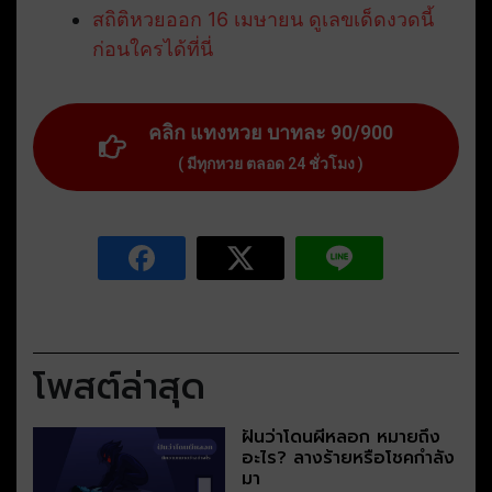
สถิติหวยออก 16 เมษายน ดูเลขเด็ดงวดนี้
ก่อนใครได้ที่นี่
คลิก แทงหวย บาทละ 90/900
( มีทุกหวย ตลอด 24 ชั่วโมง )
โพสต์ล่าสุด
ฝันว่าโดนผีหลอก หมายถึง
อะไร? ลางร้ายหรือโชคกำลัง
มา