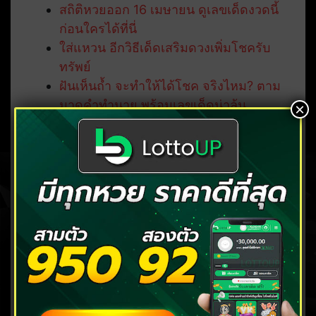
สถิติหวยออก 16 เมษายน ดูเลขเด็ดงวดนี้
ก่อนใครได้ที่นี่
ใส่แหวน อีกวิธีเด็ดเสริมดวงเพิ่มโชครับ
ทรัพย์
ฝันเห็นถ้ำ จะทำให้ได้โชค จริงไหม? ตาม
มาดูคำทำนาย พร้อมเลขเด็ดน่าลุ้น
×
ฝันเห็นดอกไม้สวยงาม มีคำทำนายว่าอะไร
พร้อมดูเลขมงคลพารับโชค
พระแม่อุมาเทวี เทวีแห่งอำนาจ วาสนา
บารมี ประทานพรให้โชคลาภ
คลิก แทงหวย บาทละ 90/900
( มีทุกหวย ตลอด 24 ชั่วโมง )