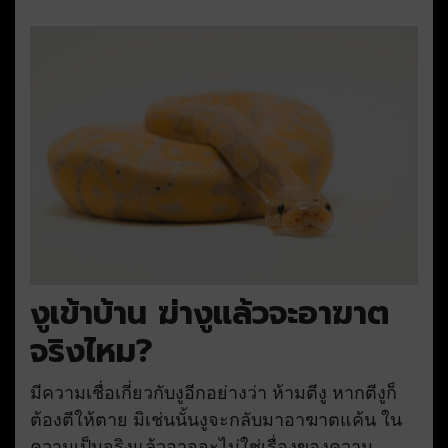
งูเข้าบ้าน ฆ่างูแล้วจะอาฆาต
จริงไหม?
มีความเชื่อเกี่ยวกับงูอีกอย่างว่า ห้ามตีงู หากตีงูก็
ต้องตีให้ตาย มิเช่นนั้นงูจะกลับมาอาฆาตแค้น ใน
ความเป็นจริงแล้วอาจจะไม่ใช่เรื่องของความ