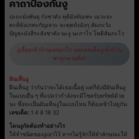
คาถาป้องกันงู
ปะถะมังพันธุ กังชาตัง ทุติยังทัณฑะ เมวะจะ
ตะติยังเภทะกัญเจวะ จะตุตถังอังกุ สัมภะวัง
ปัญจะมังสิระสังชาตัง นะงู นะกาโร โหติสัมภะโว
งูเลื้อยเข้าบ้านเลขอะไร เผยเลขเด็ดงูเข้าบ้าน
พาถูกหวยติด!
ฝันเห็นงู
ฝีนเห็นงู ว่ากันว่าจะได้เจอเนื้อคู่ แต่ก็ยังมีฝันเห็นงู
ในแบบอื่น ๆ ที่แปลว่ากำลังจะมีโชครับทรัพย์ด้วย
นะ ซึ่งจะเป็นฝันเห็นงูในแบบไหน ก็ต้องเข้าไปดูกัน
เลขเด็ด:
1 4 8 18 32
โดนงูกัดต้องทำอย่างไร
ให้จำชนิดของงูเอาไว้ หากไม่รู้จักให้จำลักษณะให้