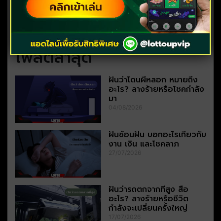
โพสต์ล่าสุด
ฝันว่าโดนผีหลอก หมายถึง
อะไร? ลางร้ายหรือโชคกำลัง
มา
04/08/2026
ฝันซ้อนฝัน บอกอะไรเกี่ยวกับ
งาน เงิน และโชคลาภ
27/07/2026
ฝันว่ารถตกจากที่สูง สื่อ
อะไร? ลางร้ายหรือชีวิต
กำลังจะเปลี่ยนครั้งใหญ่
17/07/2026