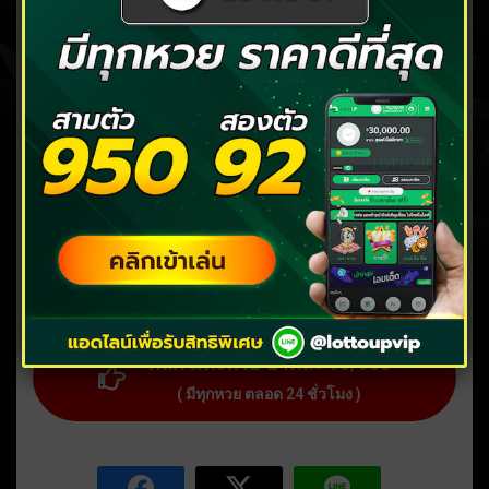
ขันธ์ 5 มารู้จักวิธีการแต่งขันธ์ เพิ่มความสิริ
มงคลให้ชีวิต
สถิติหวยออก 1 มิถุนายน หาเลขเด็ดพาถูก
รางวัลได้ที่นี่
เลขเด็ดเจ๊สมศรี คืออะไร? มาทำความรู้จัก
พร้อมรับเลขลุ้นโชค
สถิติหวยออก 16 พฤษภาคม มาดูสถิติ พร้อม
เช็กเลขเด็ดงวดนี้
ฝันว่ารถชน ฝันว่ารถคว่ำ มีความหมายว่า
อย่างไร พร้อมเลขเด็ดงวดนี้
คลิก แทงหวย บาทละ 90/900
( มีทุกหวย ตลอด 24 ชั่วโมง )