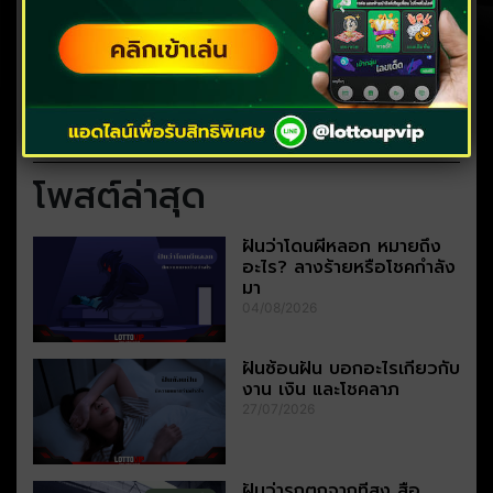
โพสต์ล่าสุด
ฝันว่าโดนผีหลอก หมายถึง
อะไร? ลางร้ายหรือโชคกำลัง
มา
04/08/2026
ฝันซ้อนฝัน บอกอะไรเกี่ยวกับ
งาน เงิน และโชคลาภ
27/07/2026
ฝันว่ารถตกจากที่สูง สื่อ