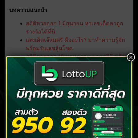
บทความแนะนำ
สถิติหวยออก 1 มิถุนายน หาเลขเด็ดพาถูก
รางวัลได้ที่นี่
เลขเด็ดเจ๊สมศรี คืออะไร? มาทำความรู้จัก
พร้อมรับเลขลุ้นโชค
×
สถิติหวยออก 16 พฤษภาคม มาดูสถิติ พร้อม
เช็กเลขเด็ดงวดนี้
ฝันว่ารถชน ฝันว่ารถคว่ำ มีความหมายว่า
อย่างไร พร้อมเลขเด็ดงวดนี้
ดูวิธี ทำบุญออนไลน์ การทำบุญยุคใหม่ อยู่
ที่ไหนก็ได้บุญถ้วนหน้า
คลิก แทงหวย บาทละ 90/900
( มีทุกหวย ตลอด 24 ชั่วโมง )