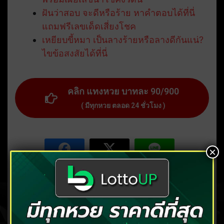
ฝันว่าสอบ จะดีหรือร้าย หาคำตอบได้ที่นี่
แถมฟรีเลขเด็ดเสี่ยงโชค
เหยียบขี้หมา เป็นลางร้ายหรือลางดีกันแน่?
ไขข้อสงสัยได้ที่นี่
คลิก แทงหวย บาทละ 90/900
( มีทุกหวย ตลอด 24 ชั่วโมง )
×
โพสต์ล่าสุด