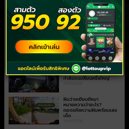
ฝันว่าโดนผีหลอก หมายถึง
อะไร? ลางร้ายหรือโชคกำลัง
มา
04/08/2026
ฝันซ้อนฝัน บอกอะไรเกี่ยวกับ
งาน เงิน และโชคลาภ
27/07/2026
ฝันว่ารถตกจากที่สูง สื่อ
อะไร? ลางร้ายหรือชีวิต
กำลังจะเปลี่ยนครั้งใหญ่
17/07/2026
ฝันว่าเหยียบขี้หมา
หมายความว่าอะไร?
ถอดรหัสความฝันพร้อมเลข
เด็ด
10/07/2026