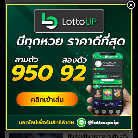
×
คลิก แทงหวย บาทละ 90/900
( มีทุกหวย ตลอด 24 ชั่วโมง )
โพสต์ล่าสุด
ฝันว่าโดนผีหลอก หมายถึง
อะไร? ลางร้ายหรือโชคกำลัง
มา
04/08/2026
ฝันซ้อนฝัน บอกอะไรเกี่ยวกับ