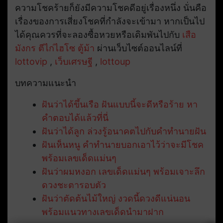
ความโชคร้ายก็ยังมีความโชคดีอยู่เรื่องหนึ่ง นั่นคือ
เรื่องของการเสี่ยงโชคที่กำลังจะเข้ามา หากเป็นไป
ได้คุณควรที่จะลองซื้อหวยหรือเดิมพันไปกับ
เสือ
มังกร
ตีไก่ไฮโซ
ตู้ม้า
ผ่านเว็บไซต์ออนไลน์ที่
lottovip
,
เว็บเศรษฐี
,
lottoup
บทความแนะนำ
ฝันว่าได้ขึ้นเรือ ฝันแบบนี้จะดีหรือร้าย หา
คำตอบได้แล้วที่นี่
ฝันว่าได้ลูก ล่วงรู้อนาคตไปกับคำทำนายฝัน
ฝันเห็นหนู คำทำนายบอกเอาไว้ว่าจะมีโชค
พร้อมเลขเด็ดแม่นๆ
ฝันว่าผมหงอก เลขเด็ดแม่นๆ พร้อมเจาะลึก
ดวงชะตารอบตัว
ฝันว่าตัดต้นไม้ใหญ่ งวดนี้ดวงดีแน่นอน
พร้อมแนวทางเลขเด็ดนำมาฝาก