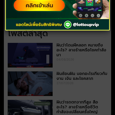
โพสต์ล่าสุด
ฝันว่าโดนผีหลอก หมายถึง
อะไร? ลางร้ายหรือโชคกำลัง
มา
04/08/2026
ฝันซ้อนฝัน บอกอะไรเกี่ยวกับ
งาน เงิน และโชคลาภ
27/07/2026
ฝันว่ารถตกจากที่สูง สื่อ
อะไร? ลางร้ายหรือชีวิต
กำลังจะเปลี่ยนครั้งใหญ่