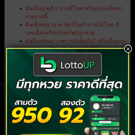
ฝันเห็นปู ดูดี ๆ อาจมีโชค พร้อมเลขเด็ดพา
รวยงวดนี้
ฝันเห็นพญานาค สัตว์ในตำนานให้โชค ตี
เลขเด็ดเตรียมรับทรัพย์ถูกหวย
ฝันถึงแฟนเก่า เพราะยังคิดถึง? หรือเป็นลาง
×
บอกเหตุอะไร ดูคำทำนายได้ที่นี่!
9 ต้นไม้มงคล ปลูกไว้เรียกทรัพย์ รับโชค
ลาภ
ฝันเห็นแมว แบบไหนจะได้โชค อ่านคำ
ทำนายแม่น ๆ พร้อมเลขเด็ด
คลิก แทงหวย บาทละ 90/900
( มีทุกหวย ตลอด 24 ชั่วโมง )