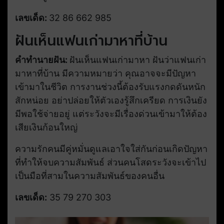
เลขเด็ด:
32 86 662 985
ฝันเห็นแฟนเก่ามาหาที่บ้าน
คำทำนายฝัน:
ฝันเห็นแฟนเก่ามาหา ฝันว่าแฟนเก่า
มาหาที่บ้าน มีความหมายว่า คุณอาจจะมีปัญหา
เข้ามาในชีวิต การงานช่วงนี้ต้องรับแรงกดดันหนัก
สักหน่อย อย่าปล่อยให้ตัวเองรู้สึกเครียด การเงินยัง
มีพอใช้จ่ายอยู่ แต่ระวังจะมีเรื่องด่วนเข้ามาให้ต้อง
เสียเงินก้อนใหญ่
ความรักคนมีคู่หมั่นดูแลเอาใจใส่กันก่อนเกิดปัญหา
ที่ทำให้จบความสัมพันธ์ ส่วนคนโสดระวังจะเข้าไป
เป็นมือที่สามในความสัมพันธ์ของคนอื่น
เลขเด็ด:
35 79 270 303