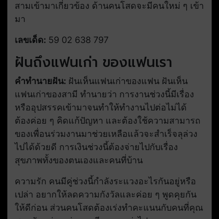
สามเข้ามาเกี่ยวข้อง ด้านคนโสดจะมีคนใหม่ ๆ เข้า
มา
เลขเด็ด:
59 02 638 797
ฝันถึงแฟนเก่า ของแฟนเรา
คำทำนายฝัน:
ฝันเห็นแฟนเก่าของแฟน ฝันเห็น
แฟนเก่าของสามี ทำนายว่า การงานช่วงนี้มีเรื่อง
หรืออุปสรรคเข้ามาจนทำให้ทำงานไปต่อไม่ได้
ต้องค่อย ๆ คิดแก้ปัญหา และต้องใช้ความสามารถ
ของเพื่อนร่วมงานมาช่วยเหลือแล้วจะสำเร็จลุล่วง
ไปได้ด้วยดี การเงินช่วงนี้ต้องจ่ายไปกับเรื่อง
สุขภาพทั้งของตนเองและคนที่บ้าน
ความรัก คนมีคู่ช่วงนี้กำลังระแวงอะไรกันอยู่หรือ
เปล่า อยากให้ลดความกังวัลและค่อย ๆ พูดคุยกัน
ให้ดีก่อน ส่วนคนโสดต้องเร่งทำคะแนนกับคนที่คุณ