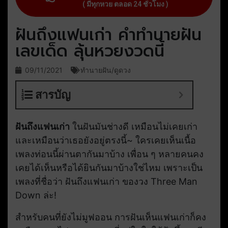
( มีทุกหวย ตลอด 24 ชั่วโมง )
ฝันถึงแฟนเก่า คำทำนายฝัน
เลขเด็ด ลุ้นหวยงวดนี้
09/11/2021
ทำนายฝัน/ดูดวง
สารบัญ
ฝันถึงแฟนเก่า
ในฝันมันช่างดี เหมือนไม่เคยเก่า
และเหมือนว่าเธอยังอยู่ตรงนี้~ ใครเคยเห็นเนื้อ
เพลงท่อนนี้ผ่านตากันมาบ้าง เพื่อน ๆ หลายคนคง
เคยได้เห็นหรือได้ยินกันมาบ้างใช่ไหม เพราะเป็น
เพลงที่ชื่อว่า ฝันถึงแฟนเก่า ของวง Three Man
Down ล่ะ!
สำหรับคนที่ยังไม่มูฟออน การฝันเห็นแฟนเก่าก็คง