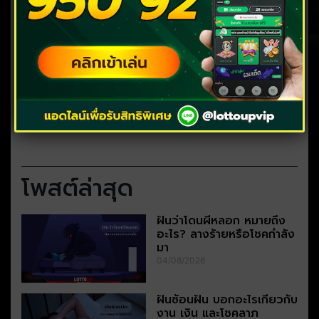
คลิก แทงหวย บาทละ 90/900
( มีทุกหวย ตลอด 24 ชั่วโมง )
โพสต์ล่าสุด
ฝันว่าโดนผีหลอก หมายถึง
อะไร? ลางร้ายหรือโชคกำลัง
มา
04/08/2026
ฝันซ้อนฝัน บอกอะไรเกี่ยวกับ
งาน เงิน และโชคลาภ