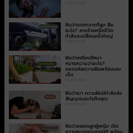
27/07/2026
ฝันว่ารถตกจากที่สูง สื่อ
อะไร? ลางร้ายหรือชีวิต
กำลังจะเปลี่ยนครั้งใหญ่
17/07/2026
ฝันว่าเหยียบขี้หมา
หมายความว่าอะไร?
ถอดรหัสความฝันพร้อมเลข
เด็ด
10/07/2026
ฝันว่าเมา ความฝันนี้กำลังส่ง
สัญญาณอะไรถึงคุณ
06/07/2026
ฝันว่าคลอดลูกผู้หญิง เปิด
ความหมายครบทุกมิติ พร้อม