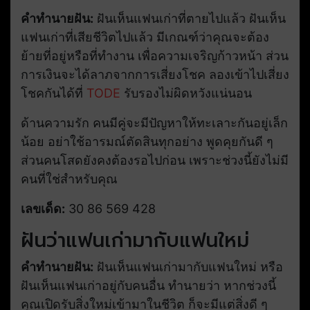
คำทำนายฝัน:
ฝันเห็นแฟนเก่าที่ตายไปแล้ว ฝันเห็น
แฟนเก่าที่เสียชีวิตไปแล้ว มีเกณฑ์ว่าคุณจะต้อง
ย้ายที่อยู่หรือที่ทำงาน เพื่อความเจริญก้าวหน้า ส่วน
การเงินจะได้ลาภจากการเสี่ยงโชค ลองเข้าไปเสี่ยง
โชคกันได้ที่
TODE
รับรองไม่ผิดหวังแน่นอน
ด้านความรัก คนมีคู่จะมีปัญหาให้ทะเลาะกันอยู่เล็ก
น้อย อย่าใช้อารมณ์ตัดสินทุกอย่าง พูดคุยกันดี ๆ
ส่วนคนโสดยังคงต้องรอไปก่อน เพราะช่วงนี้ยังไม่มี
คนที่ใช่สำหรับคุณ
เลขเด็ด:
30 86 569 428
ฝันว่าแฟนเก่ามากับแฟนใหม่
คำทำนายฝัน:
ฝันเห็นแฟนเก่ามากับแฟนใหม่ หรือ
ฝันเห็นแฟนเก่าอยู่กับคนอื่น ทำนายว่า หากช่วงนี้
คุณเปิดรับสิ่งใหม่เข้ามาในชีวิต ก็จะมีแต่สิ่งดี ๆ