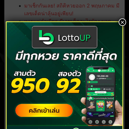
มาเช็กกันเลย! สถิติหวยออก 2 พฤษภาคม มี
เลขเด็ดน่าลุ้นอยู่เพียบ!
หวยแม่จำเนียร มีเลขเด็ดอะไรบ้าง มาดู
×
เลย!
คลิก แทงหวย บาทละ 90/900
( มีทุกหวย ตลอด 24 ชั่วโมง )
โพสต์ล่าสุด