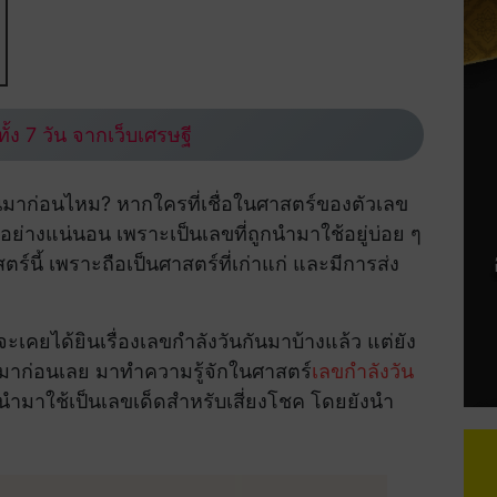
ทั้ง 7 วัน จากเว็บเศรษฐี
นมาก่อนไหม? หากใครที่เชื่อในศาสตร์ของตัวเลข
ย่างแน่นอน เพราะเป็นเลขที่ถูกนำมาใช้อยู่บ่อย ๆ
นี้ เพราะถือเป็นศาสตร์ที่เก่าแก่ และมีการส่ง
ะเคยได้ยินเรื่องเลขกำลังวันกันมาบ้างแล้ว แต่ยัง
ู้จักมาก่อนเลย มาทำความรู้จักในศาสตร์
เลขกำลังวัน
ด้นำมาใช้เป็นเลขเด็ดสำหรับเสี่ยงโชค โดยยังนำ