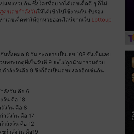
แทงหวยกัน ซึ่งใครที่อยากได้เลขเด็ดดี ๆ ก็ไม่
สูตรเลขกำลังวัน
ให้ได้เข้าไปใช้งานกัน รับรอง
หาเลขเด็ดพาให้ถูกหวยออนไลน์จากเว็บ
Lottoup
กันทั้งหมด 8 วัน จะกลายเป็นเลข 108 ซึ่งเป็นเลข
ระเกตุที่เป็นวันที่ 9 จะไม่ถูกนำมารวมด้วย
ขกำลังวันคือ 9 ซึ่งก็ถือเป็นเลขมงคลอีกเช่นกัน
ลังวัน คือ 6
งวัน คือ 18
ังวัน คือ 8
ำลังวัน คือ 17
ำลังวัน คือ 12
ขกำลังวัน คือ19