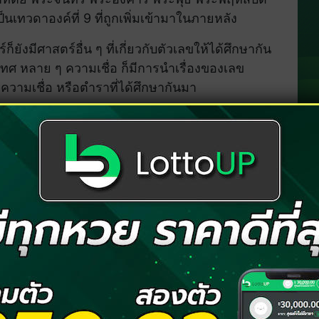
็นเทวดาองค์ที่ 9 ที่ถูกเพิ่มเข้ามาในภายหลัง
็ยังมีศาสตร์อื่น ๆ ที่เกี่ยวกับตัวเลขให้ได้ศึกษากัน
ะเทศ หลาย ๆ ความเชื่อ ก็มีการนำเรื่องของเลข
วามเชื่อ หรือตำราที่ได้ศึกษากันมา