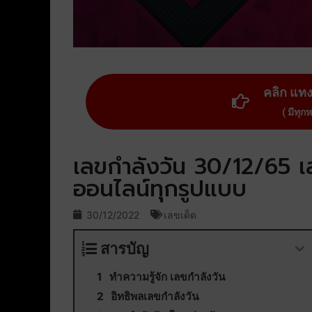
คลิก แท
( มีทุก
เลขกำลังวัน 30/12/65 เล
ออนไลน์ทุกรูปแบบ
30/12/2022
เลขเด็ด
สารบัญ
ทำความรู้จัก เลขกำลังวัน
อิทธิพลเลขกำลังวัน