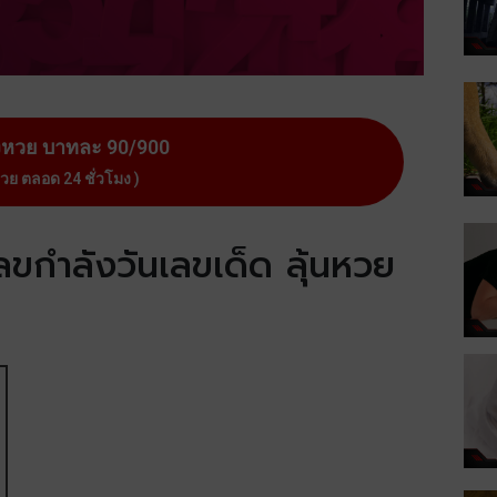
งหวย บาทละ 90/900
หวย ตลอด 24 ชั่วโมง )
ขกำลังวันเลขเด็ด ลุ้นหวย