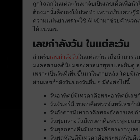
ถูกโฉลกในแต่ละวันมาจับเป็นเลขเด็ดเพื่อนำไป
ต้องมานั่งคิดเองให้ปวดหัว เพราะเว็บเศรษฐีมี
ความแม่นยำเพราะใช้ Ai เข้ามาช่วยคำนวณ
ได้แน่นอน
เลขกำลังวัน ในแต่ละวัน
สำหรับ
เลขกำลังวัน
ในแต่ละวัน เมื่อนำมารวม
มงคลตามคตินิยมของศาสนาพุทธและฮินดู ส่วนพ
เพราะเป็นวันที่เพิ่มขึ้นมาในภายหลัง โดยมีเล
ส่วนเลขกำลังวันของวันอื่น ๆ มีดังต่อไปนี้
วันอาทิตย์มีเทวดาคือพระอาทิตย์เลขกำ
วันจันทร์มีเทวดาคือพระจันทร์เลขกำลั
วันอังคารมีเทวดาคือพระอังคารเลขกำล
วันพุธกลางวันมีเทวดาคือพระพุทธเลขก
วันพุธกลางคืนมีเทวดาคือพระราหูเลขก
วันพฤหัสบดีมีเทวดาคือพระพฤหัสบดีเล