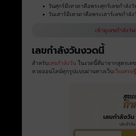
วันศุกร์มีเทวดาคือพระศุกร์เลขกำลังวั
วันเสาร์มีเทวดาคือพระเสาร์เลขกำลังว
เข้าดูเลขกำลังวัน
เลขกำลังวันงวดนี้
สำหรับ
เลขกำลังวัน
ในงวดนี้ที่มาจากสูตรเล
หวยออนไลน์ทุกรูปแบบผ่านทางเว็บ
เว็บเศรษฐ