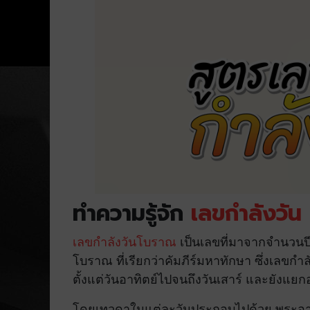
ทำความรู้จัก
เลขกำลังวัน
เลขกำลังวันโบราณ
เป็นเลขที่มาจากจำนวนปี
โบราณ ที่เรียกว่าคัมภีร์มหาทักษา ซึ่งเลขกำ
ตั้งแต่วันอาทิตย์ไปจนถึงวันเสาร์ และยังแย
โดยเทวดาในแต่ละวันประกอบไปด้วย พระอาทิ