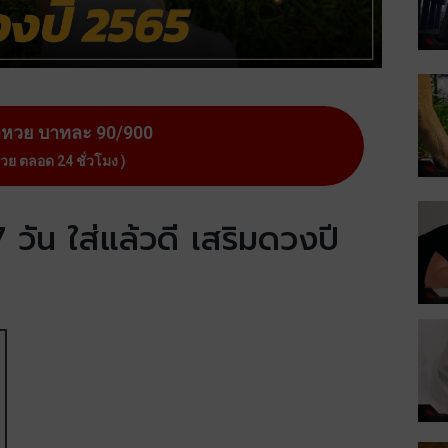
งหวย บาทละ 90/900
หวย ตลอด 24 ชั่วโมง )
7 วัน ใส่แล้วดี เสริมดวงปี