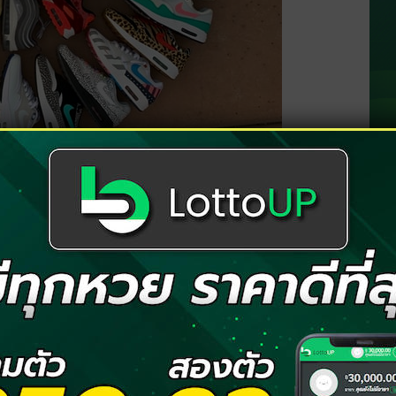
น
ย์
ู่ในช่วงที่กำลังรุ่ง จะมีเงินเหลือเก็บ ใช้จ่ายได้
คู่จะได้ข่าวดี ส่วนคนโสดไปไหว้ขอพร
พระตรีมูรติ
ีแดง สีเขียว
ีดำ สีม่วง