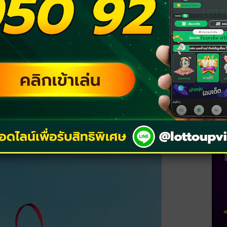
สีเทา
์
สามารถผ่านมันไปได้ รายจ่ายที่คั่งค้างอยู่ก็จะ
งนี้อาจจะยังไม่ปังทั้งคนมีคู่ และคนโสด รอกันสัก
วง สีชมพู สีฟ้า สีเขียว
้ม สีเหลือง
น้ำเงิน