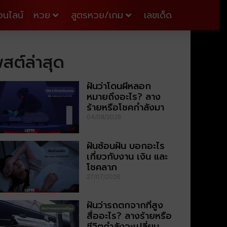
อนไลน์
หวย
สูตรหวย/เกม
เลขเด็ด
สต์ล่าสุด
ฝันว่าโดนผีหลอก
หมายถึงอะไร? ลาง
ร้ายหรือโชคกำลังมา
04/08/2026
ฝันซ้อนฝัน บอกอะไร
เกี่ยวกับงาน เงิน และ
โชคลาภ
27/07/2026
ฝันว่ารถตกจากที่สูง
สื่ออะไร? ลางร้ายหรือ
ชีวิตกำลังจะเปลี่ยน