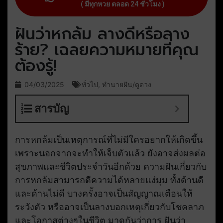
( มีทุกหวย ตลอด 24 ชั่วโมง )
ฝันว่าหกล้ม ลางดีหรือลาง
ร้าย? เฉลยความหมายที่คุณ
ต้องรู้!
04/03/2025
ทั่วไป
,
ทำนายฝัน/ดูดวง
สารบัญ
การหกล้มเป็นเหตุการณ์ที่ไม่มีใครอยากให้เกิดขึ้น
เพราะนอกจากจะทำให้เจ็บตัวแล้ว ยังอาจส่งผลต่อ
สุขภาพและชีวิตประจำวันอีกด้วย ความฝันเกี่ยวกับ
การหกล้มสามารถตีความได้หลายแง่มุม ทั้งด้านดี
และด้านไม่ดี บางครั้งอาจเป็นสัญญาณเตือนให้
ระวังตัว หรืออาจเป็นลางบอกเหตุเกี่ยวกับโชคลาภ
และโอกาสต่างๆในชีวิต มาดูกันว่าการ ฝันว่า