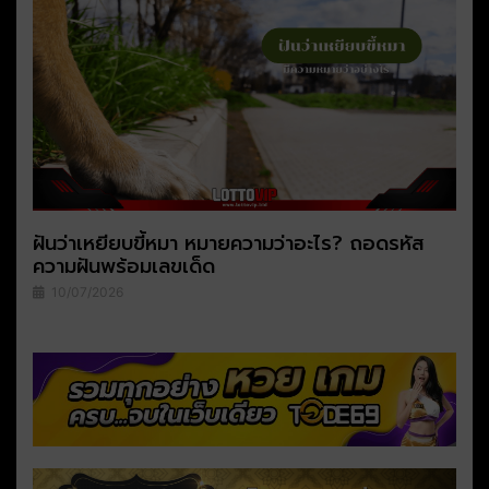
ฝันว่าเหยียบขี้หมา หมายความว่าอะไร? ถอดรหัส
ความฝันพร้อมเลขเด็ด
10/07/2026