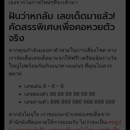
เองจากโอกาสใหม่ๆที่จะเข้ามา
ฝันว่าหกล้ม เลขเด็ดมาแล้ว!
คัดสรรพิเศษเพื่อคอหวยตัว
จริง
หากคุณกำลังมองหาตัวช่วยในการเสี่ยงโชค ทาง
เราจัดเต็มเลขเด็ดมาแจกให้ฟรี! เตรียมลุ้นรางวัล
ใหญ่ไปพร้อมกันกับแนวทางแม่นๆ ที่คุณไม่ควร
พลาด
เลขเด่น 8 – 6 – 9
เลขสองตัว 86 68 89 98 69 96
เลขสามตัว 896 869 986 968 698 689
หากยังไม่จุใจ เราขอแนะนำแหล่งเลขเด็ดจาก
สำนักดังที่คอหวยให้การยอมรับ ไม่ว่าจะเป็น
เลขธูป
ปู่
เลขถล่มเจ้ามือ
เลขหวยตุ๊กแกนำโชค
เลขฝันเป็น