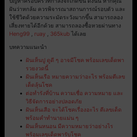
ปัญหาครอบครัวที่กำลังจะเกิดขึ้น ดังนั้น หากคุณ
ฝันว่าหกล้ม ควรพิจารณาสถานการณ์รอบตัว และ
ใช้ชีวิตด้วยความระมัดระวังมากขึ้น สามารถลอง
เสี่ยงทายได้อีกด้วย สามารถลองซื้อหวยผ่านทาง
Heng99
,
ruay
,
365kub
ได้เลย
บทความแนะนำ
ฝันเห็นปู ดูดี ๆ อาจมีโชค พร้อมเลขเด็ดพา
รวยงวดนี้
ฝันเห็นเรือ หมายความว่าอะไร พร้อมตีเลข
เด็ดลุ้นโชค
ต่อทำรังที่บ้าน ความเชื่อ ความหมาย และ
วิธีจัดการอย่างปลอดภัย
ฝันเห็นเสือ จะได้โชคเรื่องอะไร ตีเลขเด็ด
พร้อมคำทำนายแม่น ๆ
ฝันเห็นหนอน มีความหมายว่าอย่างไร
พร้อมเลขเด็ดพารับโชค