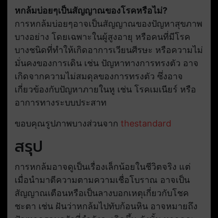
หกล้มบ่อยๆเป็นสัญญาณของโรคหรือไม่?
การหกล้มบ่อยๆอาจเป็นสัญญาณของปัญหาสุขภาพ
บางอย่าง โดยเฉพาะในผู้สูงอายุ หรือคนที่มีโรค
บางชนิดที่ทำให้เกิดอาการเวียนศีรษะ หรือความไม่
มั่นคงของการเดิน เช่น ปัญหาทางการทรงตัว อาจ
เกิดจากความไม่สมดุลของการทรงตัว ซึ่งอาจ
เกี่ยวข้องกับปัญหาภายในหู เช่น โรคเมเนียร์ หรือ
อาการทางระบบประสาท
ขอบคุณรูปภาพบางส่วนจาก
thestandard
สรุป
การหกล้มอาจดูเป็นเรื่องเล็กน้อยในชีวิตจริง แต่
เมื่อนำมาตีความตามความเชื่อโบราณ อาจเป็น
สัญญาณเตือนหรือเป็นลางบอกเหตุเกี่ยวกับโชค
ชะตา เช่น ฝันว่าหกล้มไปทับก้อนหิน อาจหมายถึง