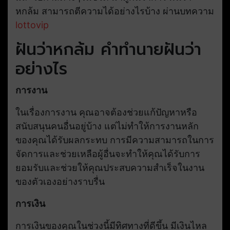
หกล้ม สามารถตีความได้อย่างไรบ้าง ผ่านบทความ
lottovip
ฝันว่าหกล้ม คำทำนายฝันว่า
อย่างไร
การงาน
ในเรื่องการงาน คุณอาจต้องช่วยแก้ปัญหาหรือ
สนับสนุนคนอื่นอยู่บ้าง แต่ไม่ทำให้การงานหลัก
ของคุณได้รับผลกระทบ การมีความสามารถในการ
จัดการและช่วยเหลือผู้อื่นจะทำให้คุณได้รับการ
ยอมรับและช่วยให้คุณประสบความสำเร็จในงาน
ของตัวเองอย่างราบรื่น
การเงิน
การเงินของคุณในช่วงนี้มีทิศทางที่ดีขึ้น มีเงินไหล