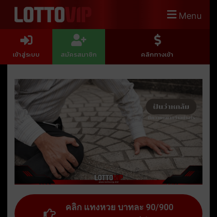
Menu
เข้าสู่ระบบ
สมัครสมาชิก
คลิกทางเข้า
คลิก แทงหวย บาทละ 90/900