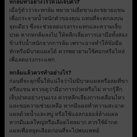
หกล้มทำอย่างไรให้ไม่เจ็บตัว?
เมื่อรู้ตัวว่าจะหกล้ม พยายามยืดขาและขยายแขน
เพื่อกระจายน้ำหนักตัวของคุณ แทนที่จะตกลงบน
จุดเดียว ซึ่งจะช่วยลดแรงกระแทกและความเจ็บ
ปวด หากหกล้มลงไป ให้หลีกเลี่ยงการเอามือทั้งสอง
ข้างรับน้ำหนักจากการล้ม เพราะอาจทำให้ข้อมือ
หักหรือมีบาดแผลได้ ควรพยายามใช้ศอกหรือไหล่
เพื่อลดแรงกระแทก
หกล้มแล้วควรทำอย่างไร?
ก่อนที่จะลุกขึ้นให้แน่ใจว่าไม่มีบาดแผลหรือลมที่ขา
หรือแขน ตรวจดูว่ามีอาการปวดหรือไม่ หากรู้สึก
เจ็บปวดอย่างรุนแรง ควรหลีกเลี่ยงการเคลื่อนไหว
และขอความช่วยเหลือ หากมีแผลทำความสะอาด
แผลด้วยน้ำและสบู่ หรือใช้แอลกอฮอล์ล้างแผล
หากมีแผลใหญ่หรือเลือดไหลมาก ควรใช้ผ้ากด
แผลเพื่อหยุดเลือดก่อนที่จะไปพบแพทย์