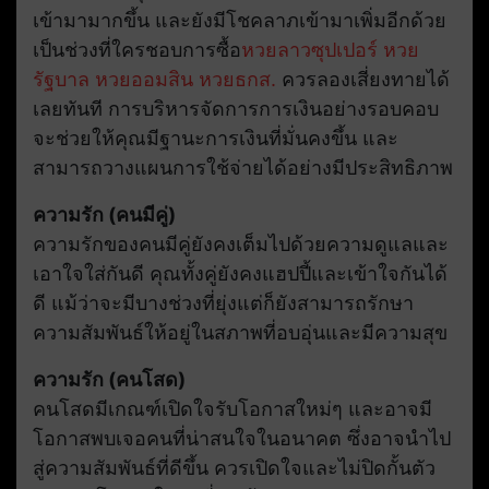
เข้ามามากขึ้น และยังมีโชคลาภเข้ามาเพิ่มอีกด้วย
เป็นช่วงที่ใครชอบการซื้อ
หวยลาวซุปเปอร์
หวย
รัฐบาล
หวยออมสิน
หวยธกส.
ควรลองเสี่ยงทายได้
เลยทันที การบริหารจัดการการเงินอย่างรอบคอบ
จะช่วยให้คุณมีฐานะการเงินที่มั่นคงขึ้น และ
สามารถวางแผนการใช้จ่ายได้อย่างมีประสิทธิภาพ
ความรัก (คนมีคู่)
ความรักของคนมีคู่ยังคงเต็มไปด้วยความดูแลและ
เอาใจใส่กันดี คุณทั้งคู่ยังคงแฮปปี้และเข้าใจกันได้
ดี แม้ว่าจะมีบางช่วงที่ยุ่งแต่ก็ยังสามารถรักษา
ความสัมพันธ์ให้อยู่ในสภาพที่อบอุ่นและมีความสุข
ความรัก (คนโสด)
คนโสดมีเกณฑ์เปิดใจรับโอกาสใหม่ๆ และอาจมี
โอกาสพบเจอคนที่น่าสนใจในอนาคต ซึ่งอาจนำไป
สู่ความสัมพันธ์ที่ดีขึ้น ควรเปิดใจและไม่ปิดกั้นตัว