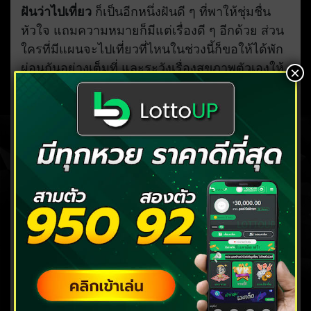
ฝันว่าไปเที่ยว
ก็เป็นอีกหนึ่งฝันดี ๆ ที่พาให้ชุ่มชื่น
หัวใจ แถมความหมายก็มีแต่เรื่องดี ๆ อีกด้วย ส่วน
ใครที่มีแผนจะไปเที่ยวที่ไหนในช่วงนี้ก็ขอให้ได้พัก
ผ่อนกันอย่างเต็มที่ และระวังเรื่องสุขภาพตัวเองให้
×
ดีด้วยนะ
ส่วนใครที่กำลังเก็บเงินไปเที่ยวที่ไหน ลองแบ่งมาสัก
นิดเพื่อมาเสี่ยงโชคกับ
LOTTOVIP
,
RUAY
และ
TODE
กันดู บอกเลยว่าไม่ต้องมีเงินเยอะก็สามารถ
เสี่ยงโชคกันได้ แถมได้ค่าตอบแทนสูง ไม่ต้องกลัว
ว่าจะไม่ได้เงิน เพราะได้เท่าไหร่จ่ายเท่านั้น
บทความแนะนำ
ฝันเห็นนก โชคจะหล่นทับ คำทำนายฝัน
พร้อมเลขเด็ดถูกหวย
ฝันว่าหลงทาง หาทางออกไม่ได้ ความหมาย
และเลขจากความฝัน