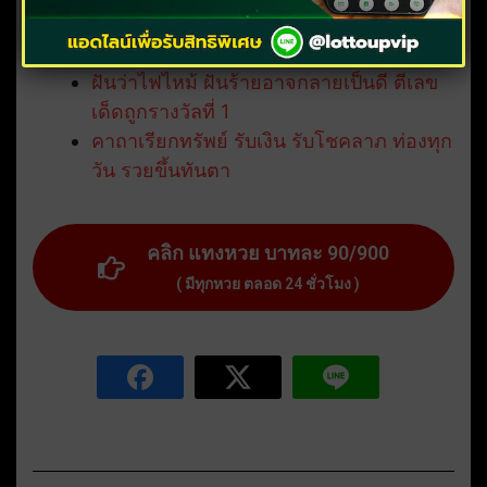
ฝันว่าอุ้มเด็ก มีเลขเด็ดอะไร อ่านคำทำนาย
พร้อมเสี่ยงโชคถูกหวย
ฝันว่าไฟไหม้ ฝันร้ายอาจกลายเป็นดี ตีเลข
เด็ดถูกรางวัลที่ 1
คาถาเรียกทรัพย์ รับเงิน รับโชคลาภ ท่องทุก
วัน รวยขึ้นทันตา
คลิก แทงหวย บาทละ 90/900
( มีทุกหวย ตลอด 24 ชั่วโมง )