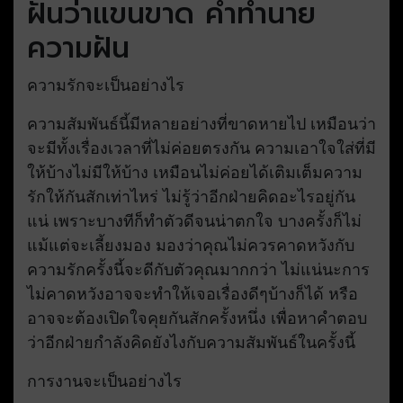
ฝันว่าแขนขาด คำทำนาย
ความฝัน
ความรักจะเป็นอย่างไร
ความสัมพันธ์นี้มีหลายอย่างที่ขาดหายไป เหมือนว่า
จะมีทั้งเรื่องเวลาที่ไม่ค่อยตรงกัน ความเอาใจใส่ที่มี
ให้บ้างไม่มีให้บ้าง เหมือนไม่ค่อยได้เติมเต็มความ
รักให้กันสักเท่าไหร่ ไม่รู้ว่าอีกฝ่ายคิดอะไรอยู่กัน
แน่ เพราะบางทีก็ทำตัวดีจนน่าตกใจ บางครั้งก็ไม่
แม้แต่จะเลี้ยงมอง มองว่าคุณไม่ควรคาดหวังกับ
ความรักครั้งนี้จะดีกับตัวคุณมากกว่า ไม่แน่นะการ
ไม่คาดหวังอาจจะทำให้เจอเรื่องดีๆบ้างก็ได้ หรือ
อาจจะต้องเปิดใจคุยกันสักครั้งหนึ่ง เพื่อหาคำตอบ
ว่าอีกฝ่ายกำลังคิดยังไงกับความสัมพันธ์ในครั้งนี้
การงานจะเป็นอย่างไร