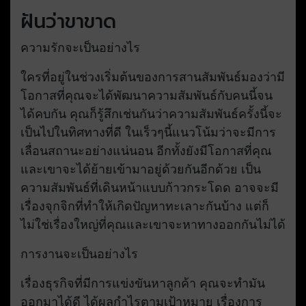
ฝันว่าขาขาด
ความรักจะเป็นอย่างไร
ใครที่อยู่ในช่วงเริ่มต้นของการสานสัมพันธ์มองว่ามี
โอกาสที่คุณจะได้พัฒนาความสัมพันธ์กับคนนี้จน
ได้คบกัน คุณก็รู้สึกเช่นกันว่าความสัมพันธ์ครั้งนี้จะ
เป็นไปในทิศทางที่ดี ในเร็วๆนี้แนวโน้มว่าจะมีการ
เลื่อนสถานะอย่างแน่นอน อีกทั้งยังมีโอกาสที่คุณ
และเขาจะได้ย้ายเข้ามาอยู่ด้วยกันอีกด้วย เป็น
ความสัมพันธ์ที่เดินหน้าแบบก้าวกระโดด อาจจะมี
เรื่องจุกจิกที่ทำให้เกิดปัญหาทะเลาะกันบ้าง แต่ก็
ไม่ใช่เรื่องใหญ่ที่คุณและเขาจะหาทางออกกันไม่ได้
การงานจะเป็นอย่างไร
เรื่องธุรกิจที่มีการแข่งขันหาลูกค้า คุณจะทำมัน
ออกมาได้ดี ได้ผลกำไรตามเป้าหมาย เรื่องการ