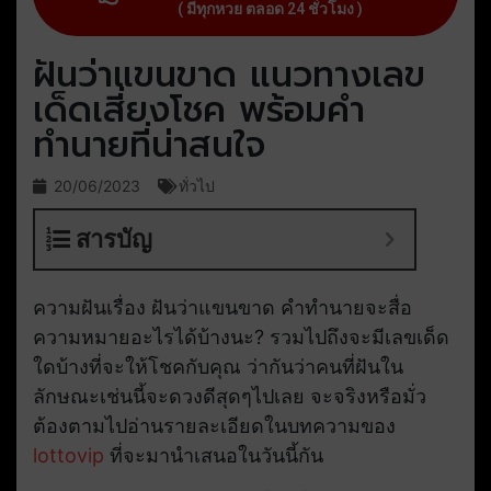
( มีทุกหวย ตลอด 24 ชั่วโมง )
ฝันว่าแขนขาด แนวทางเลข
เด็ดเสี่ยงโชค พร้อมคำ
ทำนายที่น่าสนใจ
20/06/2023
ทั่วไป
สารบัญ
ความฝันเรื่อง ฝันว่าแขนขาด คำทำนายจะสื่อ
ความหมายอะไรได้บ้างนะ? รวมไปถึงจะมีเลขเด็ด
ใดบ้างที่จะให้โชคกับคุณ ว่ากันว่าคนที่ฝันใน
ลักษณะเช่นนี้จะดวงดีสุดๆไปเลย จะจริงหรือมั่ว
ต้องตามไปอ่านรายละเอียดในบทความของ
lottovip
ที่จะมานำเสนอในวันนี้กัน