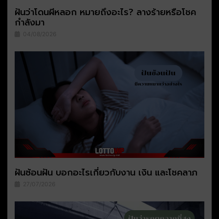
ฝันว่าโดนผีหลอก หมายถึงอะไร? ลางร้ายหรือโชค
กำลังมา
04/08/2026
ฝันซ้อนฝัน บอกอะไรเกี่ยวกับงาน เงิน และโชคลาภ
27/07/2026