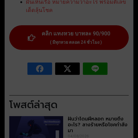
ฝันเห็นเรือ หมายความว่าอะไร พร้อมตีเลข
เด็ดลุ้นโชค
คลิก แทงหวย บาทละ 90/900
( มีทุกหวย ตลอด 24 ชั่วโมง )
โพสต์ล่าสุด
ฝันว่าโดนผีหลอก หมายถึง
อะไร? ลางร้ายหรือโชคกำลัง
มา
04/08/2026