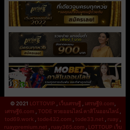
© 2021
LOTTOVIP
,
เว็บเศรษฐี
,
เศรษฐี9.com
,
เศรษฐี6.com
,
TODE หวยออนไลน์ คาสิโนออนไลน์
,
tod69.work
,
tode432.com
,
tode33.net
,
ruay
,
ruaypremium.net
,
ruay365.com
,
LOTTOUP เว็บ