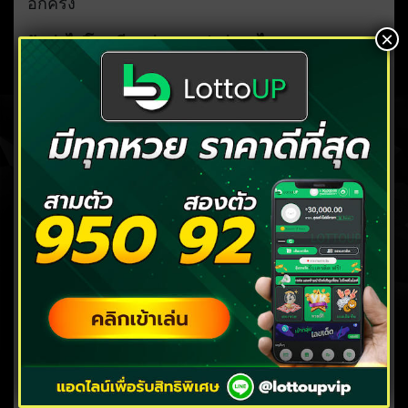
อีกครั้ง
×
ฝันว่าไปโรงเรียนบ่อยๆ แปลว่าอะไร
อาจหมายถึงช่วงนี้คุณกำลังเผชิญแรงกดดัน หรือ
กำลังคิดมากเกี่ยวกับอนาคต การงาน และความ
คาดหวังจากคนรอบตัว จิตใต้สำนึกจึงดึงภาพ
โรงเรียนขึ้นมาแทนความรู้สึกเหล่านั้น
ขอบคุณรูปภาพบางส่วนจาก
sanook
สรุป
การฝันว่าได้ไปโรงเรียน แม้หลายคนจะมองว่าเป็น
ความฝันธรรมดา หรือเป็นเรื่องที่ไม่อยากย้อนกลับ
ไปเจอ แต่ในทางคำทำนายแล้ว ความฝันลักษณะนี้
กลับมีความหมายลึกซึ้งเกี่ยวกับชีวิต ความสัมพันธ์
และการเปลี่ยนแปลงในอนาคต
บางความฝันเกี่ยวข้องกับเพื่อนเก่า ความคิดถึง หรือ