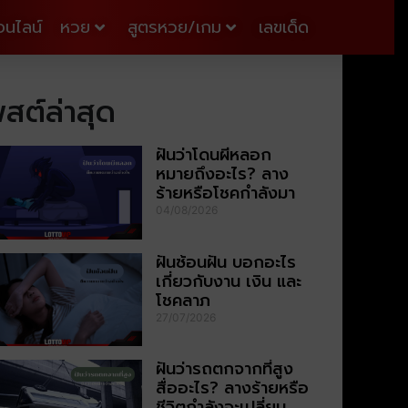
อนไลน์
หวย
สูตรหวย/เกม
เลขเด็ด
สต์ล่าสุด
ฝันว่าโดนผีหลอก
หมายถึงอะไร? ลาง
ร้ายหรือโชคกำลังมา
04/08/2026
ฝันซ้อนฝัน บอกอะไร
เกี่ยวกับงาน เงิน และ
โชคลาภ
27/07/2026
ฝันว่ารถตกจากที่สูง
สื่ออะไร? ลางร้ายหรือ
ชีวิตกำลังจะเปลี่ยน