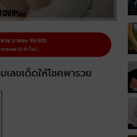
งหวย บาทละ 90/900
หวย ตลอด 24 ชั่วโมง )
้อมเลขเด็ดให้โชคพารวย