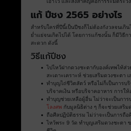
เอาไว้ และสิ่งสำคัญคือการระมัดระวังต
แก้ ปีชง 2565 อย่างไร
สำหรับใครที่ปีนี้เป็นปีชงก็ไม่ต้องกังวลจน
ย่ำแย่จนเกิดไปได้ โดยการแก้ชงนั้น ก็มีวิธ
สะดวก ดังนี้
วิธีแก้ปีชง
ไปไหว้ฝากดวงชะตากับองค์เทพไท้ส่วย
สะเดาะเคราะห์ ช่วยเสริมดวงชะตา เสร
ทำบุญไถ่ชีวิตสัตว์ หรือไม่ก็เป็นการบริ
บริจาคเงิน หรือบริจาคอาหาร การให
ทำบุญช่วยเหลือผู้อื่น ไม่ว่าจะเป็นก
โลงศพ
กับมูลนิธิต่าง ๆ ก็จะช่วยเสริม
ถือศีลปฏิบัติธรรม ไม่ว่าจะเป็นการถื
ไหว้พระ 9 วัด ทำบุญเสริมดวงชะตา ข
ชีวิต