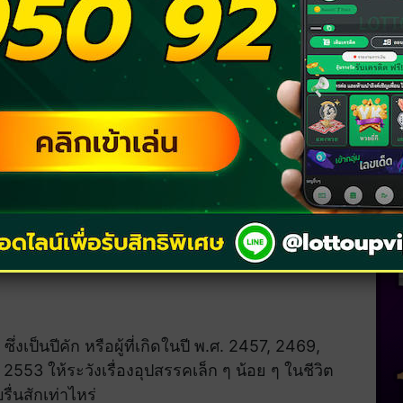
ง เกียรติยศของตัวเองให้ดี เพราะอาจจะเสียหายได้
ษัตรใดเข้าข่ายบ้าง ดูเลย!
ง?
ตรวอก
หรือผู้ที่เกิดในปี พ.ศ.2475, 2487, 2499,
ี่เกิดในปีเหล่านี้ก็ต้องระมัดระวังตัวเป็นพิเศษ
ใหญ่ในชีวิตเอาได้ และอาจพบเจออปสรรคที่ทำให้
ซึ่งเป็นปีคัก หรือผู้ที่เกิดในปี พ.ศ. 2457, 2469,
53 ให้ระวังเรื่องอุปสรรคเล็ก ๆ น้อย ๆ ในชีวิต
่นสักเท่าไหร่