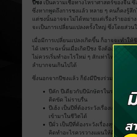
ปีชง
เป็นความเชื่อทางโหราศาสตร์ของจีน ซึ่
ซึ่งหากพูดถึงการชงแล้ว หลาย ๆ คนก็คงรู้สึกไม
แต่ชงนั้นอาจจะไม่ได้หมายแต่เรื่องร้ายอย่าง
จะเป็นการเปลี่ยนแปลงครั้งใหญ่ ซึ่งโดยส่ว
เมื่อมีการเปลี่ยนแปลงเกิดขึ้น ก็อาจจะทำให้ช
ได้ เพราะฉะนั้นเมื่อเกิดปีชง จึงต้องระวังตัว
ไม่ควรเริ่มทำอะไรใหม่ ๆ สักเท่าไหร่ เพรา
ลำบากจนเกินไปได้
ซึ่งนอกจากปีชงแล้ว ก็ยังมีปีชงร่วม หรือปีที่มีช
ปีคัก ปีเดียวกับปีนักษัตรในรอบนั้น 
ติดขัด ไม่ราบรื่น
ปีเฮ้ง เป็นปีที่ต้องระวังเรื่องเคราะ
เข้ามาในชีวิตได้
ปีผั่ว เป็นปีที่ต้องระวังเรื่องสุขภา
คิดทำอะไรควรวางแผนให้ดี และรัดกุ