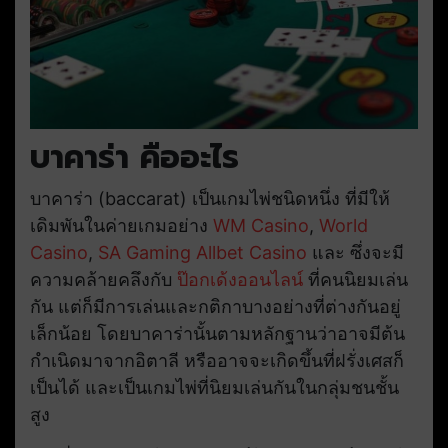
บาคาร่า คืออะไร
บาคาร่า (baccarat) เป็นเกมไพ่ชนิดหนึ่ง ที่มีให้
เดิมพันในค่ายเกมอย่าง
WM Casino
,
World
Casino
,
SA Gaming
Allbet Casino
และ ซึ่งจะมี
ความคล้ายคลึงกับ
ป๊อกเด้งออนไลน์
ที่คนนิยมเล่น
กัน แต่ก็มีการเล่นและกติกาบางอย่างที่ต่างกันอยู่
เล็กน้อย โดยบาคาร่านั้นตามหลักฐานว่าอาจมีต้น
กำเนิดมาจากอิตาลี หรืออาจจะเกิดขึ้นที่ฝรั่งเศสก็
เป็นได้ และเป็นเกมไพ่ที่นิยมเล่นกันในกลุ่มชนชั้น
สูง