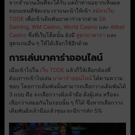
จากจำนวนเงินที่จะได้รับ แต่ถ้าท่านอยากเห็นผล
ตอบแทนที่ชัดเจน เราแนะนำให้เข้า
สมัครเว็บ
TODE
เพื่อเข้าเดิมพันบาคาร่าจากค่าย
SA
Gaming
,
WM Casino
,
World Casino
และ
Allbet
Casino
ซึ่งที่เว็บโต็ดนั้น ยังมี
สูตรบาคาร่า
และ
สูตรเกมอื่น ๆ ให้ได้เลือกใช้อีกด้วย
การเล่นบาคาร่าออนไลน์
เมื่อเข้าไปใน
เว็บ TODE
แล้วก็ให้เลือกห้องที่
ต้องการเข้าไปเล่น
บาคาร่าออนไลน์
ได้ตามความ
ชอบ โดยการเดิมพันนั้นสามารถเลือกวางเดิมพันได้
3 แบบ คือ จะเลือกวางฝั่งเจ้ามือ ฝั่งผู้เล่น หรือจะ
เลือกว่าเสมอกันในรอบนั้น ๆ ก็ได้ ซึ่งหากเลือกวาง
เดิมพันฝั่งเจ้ามือแล้วชนะจะมีการหัก 5%