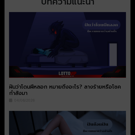
บทความแนะนำ
ฝันว่าโดนผีหลอก หมายถึงอะไร? ลางร้ายหรือโชค
กำลังมา
04/08/2026