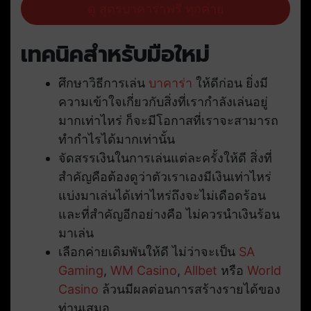
ดู สูตรบาคาร่าฟรี ทุกค่าย
เทคนิคสำหรับมือใหม่
ศึกษาวิธีการเล่น
บาคาร่า
ให้ดีก่อน ยิ่งมี
ความเข้าใจเกี่ยวกับสิ่งที่เรากำลังเล่นอยู่
มากเท่าไหร่ ก็จะมีโอกาสที่เราจะสามารถ
ทำกำไรได้มากเท่านั้น
จัดสรรเงินในการเล่นแต่ละครั้งให้ดี สิ่งที่
สำคัญคือต้องดูว่าตัวเราเองมีเงินเท่าไหร่
แบ่งมาเล่นได้เท่าไหร่ถึงจะไม่เดือดร้อน
และที่สำคัญอีกอย่างคือ ไม่ควรนำเงินร้อน
มาเล่น
เลือกค่ายเดิมพันให้ดี ไม่ว่าจะเป็น
SA
Gaming
,
WM Casino
,
Allbet
หรือ
World
Casino
ล้วนมีผลต่อนการสร้างรายได้ของ
ท่านเสมอ