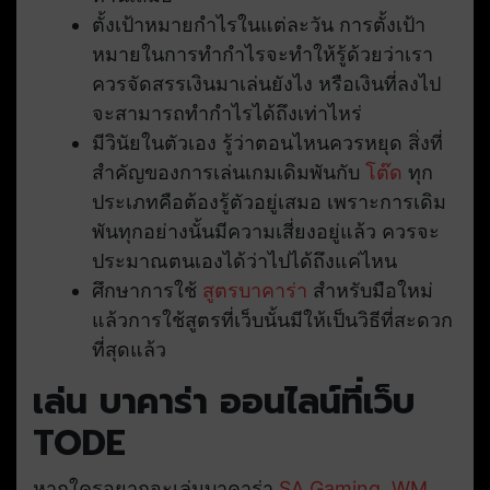
ตั้งเป้าหมายกำไรในแต่ละวัน การตั้งเป้า
หมายในการทำกำไรจะทำให้รู้ด้วยว่าเรา
ควรจัดสรรเงินมาเล่นยังไง หรือเงินที่ลงไป
จะสามารถทำกำไรได้ถึงเท่าไหร่
มีวินัยในตัวเอง รู้ว่าตอนไหนควรหยุด สิ่งที่
สำคัญของการเล่นเกมเดิมพันกับ
โต๊ด
ทุก
ประเภทคือต้องรู้ตัวอยู่เสมอ เพราะการเดิม
พันทุกอย่างนั้นมีความเสี่ยงอยู่แล้ว ควรจะ
ประมาณตนเองได้ว่าไปได้ถึงแค่ไหน
ศึกษาการใช้
สูตรบาคาร่า
สำหรับมือใหม่
แล้วการใช้สูตรที่เว็บนั้นมีให้เป็นวิธีที่สะดวก
ที่สุดแล้ว
เล่น บาคาร่า ออนไลน์ที่เว็บ
TODE
หากใครอยากจะเล่นบาคาร่า
SA Gaming
,
WM