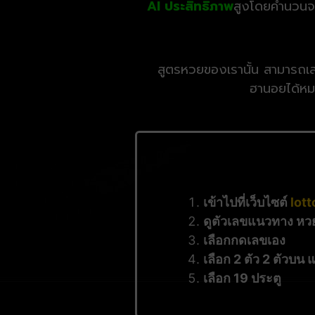
AI ประสิทธิภาพ
สูงโดยคำนวนจา
สูตรหวยของเรานั้น สามารถเ
ฮานอยได้หม
เข้าไปที่เว็บไซต์
lot
ดูตัวเลขแนวทาง ห
เลือกกดเลขเอง
เลือก 2 ตัว 2 ตัวบน 
เลือก 19 ประตู