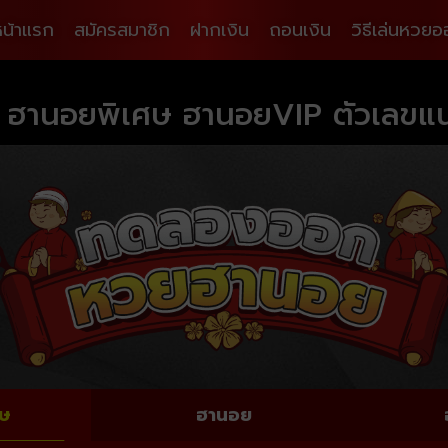
หน้าแรก
สมัครสมาชิก
ฝากเงิน
ถอนเงิน
วิธีเล่นหวยอ
 ฮานอยพิเศษ ฮานอยVIP ตัวเลขแน
ศษ
ฮานอย