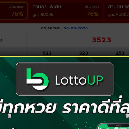
ฮานอย พิเศษ
ฮานอย พ
อัตราชนะ
อัตราชนะ
76%
76%
สูตร
RU006
สูตร
RU002
ฮานอย พิเศษ:
06-08-2026
3523
ว
523
323
253
238
538
825
21
23
24
31
33
35
76%
ำ
ฮานอยพิเศษ
ฮานอยปกติ
167/67/60
167/67/60