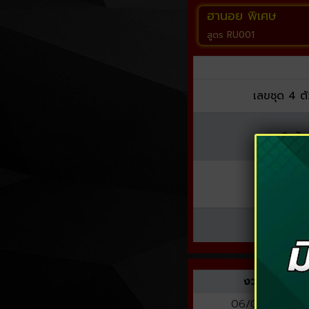
ฮานอย พิเศษ
สูตร
RU001
เลขชุด 4 ตั
เลข 3 ตัว
เลข 2 ตัว
อัตราแม่นย
งวดวันที่
06/08/2026