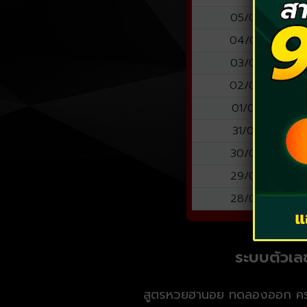
05/08/2026
04/08/2026
03/08/2026
02/08/2026
01/08/2026
31/07/2026
30/07/2026
29/07/2026
28/07/2026
ระบบตัวเล
สูตรหวยฮานอย ทดลองออก ครบ