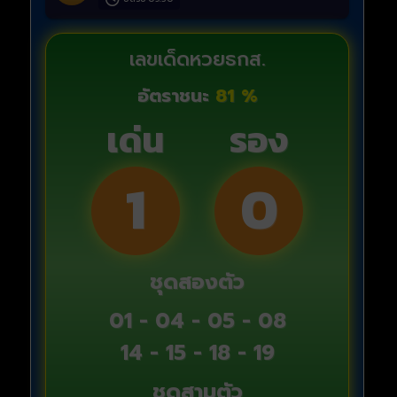
เลขเด็ดหวยธกส.
อัตราชนะ
81 %
เด่น
รอง
1
0
ชุดสองตัว
01 - 04 - 05 - 08
14 - 15 - 18 - 19
ชุดสามตัว