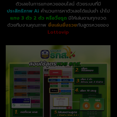
ตัวเลขในการแทงหวยออนไลน์ ด้วยระบบที่มี
ประสิทธิภาพ Ai
คำนวนการหาตัวเลขได้แม่นยำ นำไป
แทง 3 ตัว 2 ตัว หรือวิ่งรูด
มีให้เล่นตามทุกงวด
ด้วยทีมงานคุณภาพ
ยิ่งเล่นยิ่งรวย
กับสูตรหวยของ
Lottovip