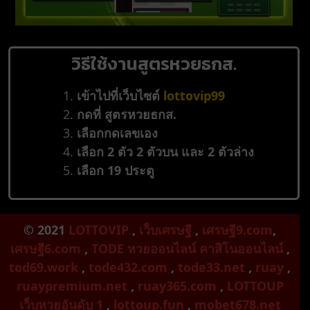
วิธีใช้งานสูตรหวยธกส.
เข้าไปที่เว็บไซต์
lottovip99
กดที่ สูตรหวยธกส.
เลือกกดเลขเอง
เลือก 2 ตัว 2 ตัวบน และ 2 ตัวล่าง
เลือก 19 ประตู
© 2021
LOTTOVIP
,
เว็บเศรษฐี
,
เศรษฐี9.com
,
เศรษฐี6.com
,
TODE หวยออนไลน์ คาสิโนออนไลน์
,
tod69.work
,
tode432.com
,
tode33.net
,
ruay
,
ruaypremium.net
,
ruay365.com
,
LOTTOUP
เว็บหวยอันดับ 1
,
lottoup.fun
,
mobet678.net