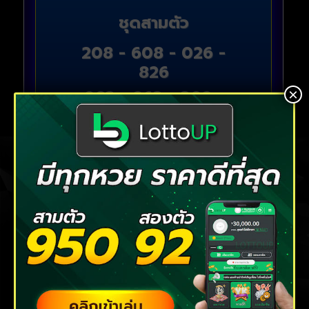
ชุดสามตัว
208 - 608 - 026 -
826
083 - 263 - 302 -
×
386
ผลหวยกัมพูชา
วันที่
สามตัวบน
สองตัวล่าง
05/08/69
103
96
04/08/69
142
82
03/08/69
027
60