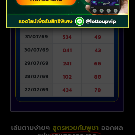
02/08/69
071
43
01/08/69
196
70
31/07/69
534
49
30/07/69
041
43
29/07/69
241
66
28/07/69
102
88
27/07/69
434
78
เล่นตามง่ายๆ
สูตรหวยกัมพูชา
ออกผล