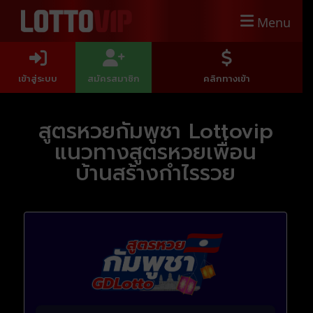
Menu
เข้าสู่ระบบ
สมัครสมาชิก
คลิกทางเข้า
สูตรหวยกัมพูชา Lottovip
แนวทางสูตรหวยเพื่อน
บ้านสร้างกำไรรวย