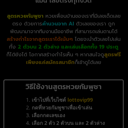
แม่น เลขตรงทุกงวด
สูตรหวยกัมพูชา
หวยเพื่อนบ้านของเราที่มีเลขเด็ดเลข
ตรง ด้วยการ
คำนวนจาก AI
ตัวเลขของเรา ถูก
พัฒนามาจากทีมงานมืออาชีพ ที่สามารถเล่นตามได้
สร้างกำไรจากสูตรเราได้เน้นๆ
โดยจะนำตัวเลขไปเล่น
ทั้ง
2 ตัวบน 2 ตัวล่าง และเล่นเลือกทั้ง 19 ประตู
ก็ได้ยังได้ โอกาศสร้างกำไรเห็น ๆ หากสนใจดู
สูตรฟรี
เพียงแค่สมัครสมาชิก
ก็เข้าดูได้เลย
วิธีใช้งานสูตรหวยกัมพูชา
เข้าไปที่เว็บไซต์
lottovip99
กดที่หวยกัมพูชาเพื่อเข้าเล่น
เลือกกดเลขเอง
เลือก 2 ตัว 2 ตัวบน และ 2 ตัวล่าง