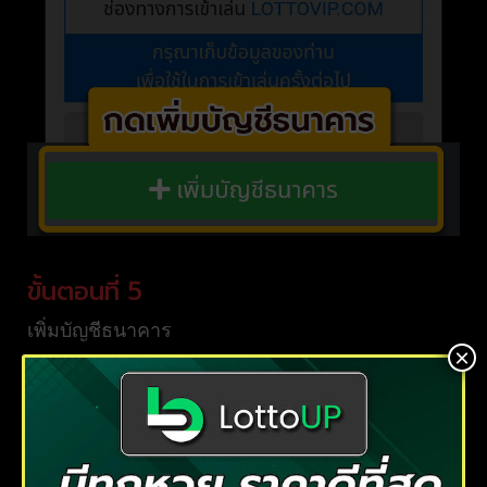
ขั้นตอนที่ 5
เพิ่มบัญชีธนาคาร
×