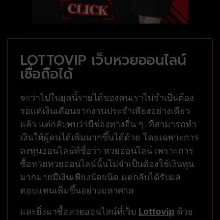
LOTTOVIP เว็บหวยออนไลน์
เชื่อถือได้
จะว่าไปในยุคนี้รายได้ของคนเราไม่จำเป็นต้อง
รอแค่เงินเดือนจากงานประจำเพียงอย่างเดียว
แล้ว แต่กลับพบว่ามีช่องทางอื่น ๆ ที่สามารถทำ
เงินให้ผู้คนได้เพิ่มมากขึ้นได้ด้วย โดยเฉพาะการ
ลงทุนออนไลน์ที่ชื่อว่า หวยออนไลน์ เพราะการ
ซื้อหวยหวยออนไลน์นั้นไม่จำเป็นต้องใช้เงินทุน
มากมายมีเงินเพียงน้อยนิด แต่กลับได้รับผล
ตอบแทนเพิ่มขึ้นอย่างมหาศาล
และยิ่งมาซื้อหวยออนไลน์ที่เว็บ
Lottovip
ด้วย