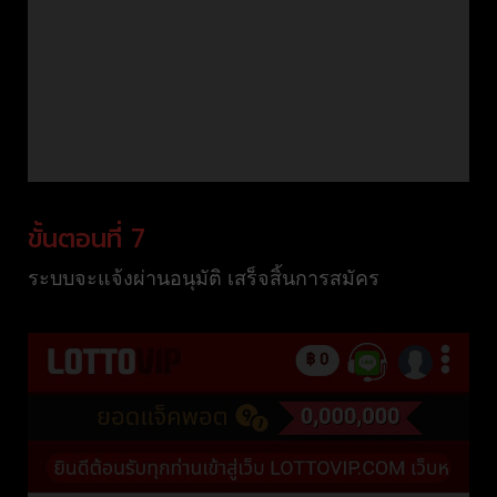
ขั้นตอนที่ 7
ระบบจะแจ้งผ่านอนุมัติ เสร็จสิ้นการสมัคร