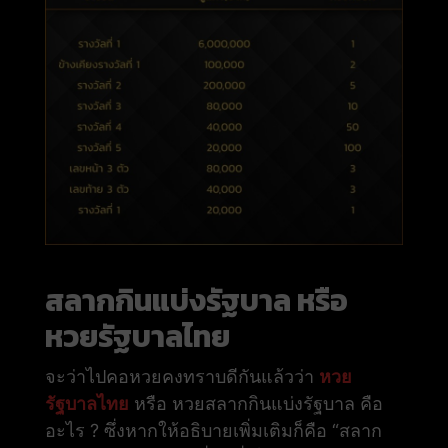
สลากกินแบ่งรัฐบาล หรือ
หวยรัฐบาลไทย
จะว่าไปคอหวยคงทราบดีกันแล้วว่า
หวย
รัฐบาลไทย
หรือ ห
วยสลากกินแบ่งรัฐบาล คือ
อะไร ? ซึ่งหากให้อธิบายเพิ่มเติมก็คือ
“สลาก