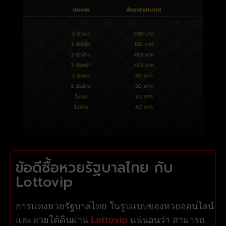
ข้อดีซื้อหวยรัฐบาลไทย กับ
Lottovip
การแทงหวยรัฐบาลไทย ในรูปแบบของหวยออนไลน์
และหวยใต้ดินผ่าน
Lottovip
แน่นอนว่า สามารถ