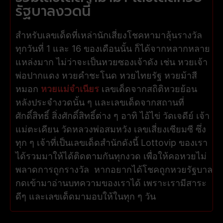
รัฐบาลงวดนี้
สำหรับเลขเด็ดที่เหล่านักเสี่ยงโชคหามาลุ้นรางวัล
ทุกวันที่ 1 และ 16 ของเดือนนั้น ก็ได้จากหลากหลาย
แหล่งมาก ไม่ว่าจะเป็นหวยซองเจ้าดัง เช่น หวยเจ้า
พ่อปากแดง หวยคำชะโนด หวยไทยรัฐ หวยม้าสี
หมอก
หวยแม่จำเนียร
เลขเด็ดจากสถิติหวยย้อน
หลังประจำงวดนั้น ๆ และเลขเด็ดจากสถานที่
ศักดิ์สิทธิ์ สิ่งศักดิ์สิทธิ์ต่าง ๆ อาทิ ไอ้ไข่ วัดเจดีย์ เจ้า
แม่ตะเคียน วัดหลวงพ่อสมหวัง เลขเสี่ยงเซียมซี ซึ่ง
ทุก ๆ เจ้าที่เป็นเลขเด็ดสำนักดังนี้ Lottovip ของเรา
ได้รวมมาให้ได้ติดตามกันทุกงวด เพื่อให้คอหวยไม่
พลาดการถูกรางวัล หากอยากได้โชคถูกหวยรัฐบาล
กดเข้ามาอ่านบทความของเราได้ เพราะเรามีสาระ
ดีๆ และเลขเด็ดมามอบให้ในทุก ๆ วัน