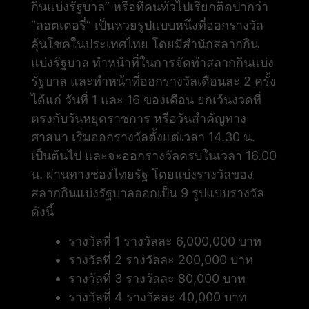
กินแบ่งรัฐบาล” หรือที่คนทั่วไปเรียกติดปากว่า
“ลอตเตอรี่” เป็นหวยรูปแบบหนึ่งที่ออกรางวัล
ลุ้นโชคในประเทศไทย โดยมีสำนักสลากกิน
แบ่งรัฐบาล ทำหน้าที่ในการจัดทำสลากกินแบ่ง
รัฐบาล และทำหน้าที่ออกรางวัลเดือนละ 2 ครั้ง
ได้แก่ วันที่ 1 และ 16 ของเดือน ยกเว้นงวดที่
ตรงกับวันหยุดราชการ หรือวันสำคัญทาง
ศาสนา เริ่มออกรางวัลตั้งแต่เวลา 14.30 น.
เป็นต้นไป และจะออกรางวัลครบในเวลา 16.00
น. ผ่านทางช่องไทยรัฐ โดยแบ่งรางวัลของ
สลากกินแบ่งรัฐบาลออกเป็น 9 รูปแบบรางวัล
ดังนี้
รางวัลที่ 1 รางวัลละ 6,000,000 บาท
รางวัลที่ 2 รางวัลละ 200,000 บาท
รางวัลที่ 3 รางวัลละ 80,000 บาท
รางวัลที่ 4 รางวัลละ 40,000 บาท