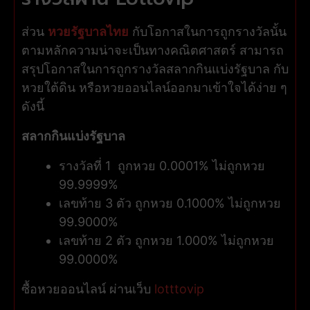
ส่วน
หวยรัฐบาลไทย
กับโอกาสในการถูกรางวัลนั้น
ตามหลักความน่าจะเป็นทางคณิตศาสตร์ สามารถ
สรุปโอกาสในการถูกรางวัลสลากกินแบ่งรัฐบาล กับ
หวยใต้ดิน หรือหวยออนไลน์ออกมาเข้าใจได้ง่าย ๆ
ดังนี้
สลากกินแบ่งรัฐบาล
รางวัลที่ 1 ถูกหวย 0.0001% ไม่ถูกหวย
99.9999%
เลขท้าย 3 ตัว ถูกหวย 0.1000% ไม่ถูกหวย
99.9000%
เลขท้าย 2 ตัว ถูกหวย 1.000% ไม่ถูกหวย
99.0000%
ซื้อหวยออนไลน์ ผ่านเว็บ
lotttovip