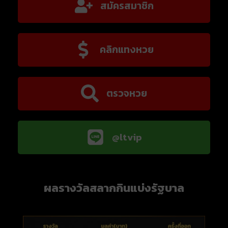
สมัครสมาชิก
คลิกแทงหวย
ตรวจหวย
@ltvip
ผลรางวัลสลากกินแบ่งรัฐบาล