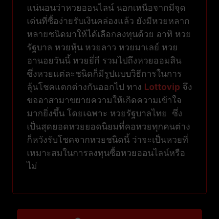
แน่นอนว่าหวยออนไลน์ นอกเหนือจากมีจุด
เด่นที่ซื้อง่ายรับเงินคล่องแล้ว ยังมีหวยหลาก
หลายชนิดมาให้ได้เลือกลงทุนด้วย อาทิ หวย
รัฐบาล หวยหุ้น หวยลาว หวยมาเลย์ หวย
ฮานอยวันนี้ หวยยี่กี รวมไปถึงหวยออมสิน
ซึ่งหวยแต่ละชนิดก็มีรูปแบบวิธีการในการ
ลุ้นโชคแตกต่างกันออกไป ทาง
Lottovip
จึง
ขออาสามาขยายความ
ให้เกิดความเข้าใจ
มากยิ่งขึ้น โดยเฉพาะ
หวยรัฐบาลไทย ซึ่ง
เป็นสุดยอดหวยยอดนิยมที่คอหวยทุกคนต่าง
ก็หวังรับโชคจากหวยชนิดนี้ ว่า
จะเป็นหวยที่
เหมาะสมในการลงทุนซื้อหวยออนไลน์หรือ
ไม่