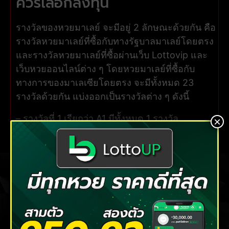
ควรเลือกลงทุน
รางวัลของหวยมาเลย์ จะมีอยู่ 2 ลักษณะด้วยกัน คือ
รางวัลหวยมาเลย์ที่ซื้อกับทางรัฐบาลมาเลย์โดยตรง
และรางวัลหวยมาเลย์ที่ซื้อผ่านเว็บ Lottovip และ
เว็บหวยออนไลน์ต่าง ๆ โดยหวยมาเลย์ที่ซื้อกับ
ทางการของมาเลเซียโดยตรง จะมีทั้งหมด 23
รางวัลด้วยกัน แบ่งออกเป็นรางวัลต่าง ๆ ดังนี้
– รางวัลที่ 1 เรียกว่า A1 มีทั้งหมด 1 รางวัล
×
– รางวัลที่ 2 เรียกว่า B1 มีทั้งหมด 1 รางวัล
– รางวัลที่ 3 เรียกว่า C1 มีทั้งหมด 1 รางวัล
– รางวัลที่ 4 เรียกว่า Special ซึ่งจะมีทั้งหมด 10
รางวัล
– รางวัลที่ 5 เรียกว่า Consolation ซึ่งจะมีทั้งหมด
10 รางวัล
ส่วนรางวัลหวยมาเลย์ ที่ซื้อหวยแทงหวยมาเลย์ ผ่าน