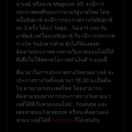
มาเลย์ หรือหวย Magnum 4D จะมีการ
ประกาศผลที่บ่อยกว่าหวยรัฐบาลไทย โดย
หนึ่งสัปดาห์ จะมีการประกาศรางวัลสัปดาห์
ละ 3 ครั้ง ได้แก่ วันพุธ , วันเสาร์ และวัน
อาทิตย์ แต่ในบางสัปดาห์ ก็จะมีการประกาศ
รางวัล วันอังคารด้วย ยังไงก็ต้องคอย
ติดตามประกาศจากทางเว็บหวยออนไลน์ให้
ดีเพื่อไม่ให้พลาดโอกาสทำเงินดี ๆ แบบนี้
ซึ่งเวลาในการประกาศรางวัลหวยมาเลย์ จะ
ประกาศรางวัลตั้งแต่เวลา 18.30 น.เป็นต้น
ไป ตามเวลาประเทศไทย โดยสามารถ
ติดตามช่องทางการประกาศรางวัลหวยมา
เลย์ได้ที่เว็บหวยออนไลน์ , Youtube และ
เพจหวยบน Facebook หรือจะติดตามผล
หวยมาเลย์ได้ที่
Lottovip
ก็ได้เช่นกัน