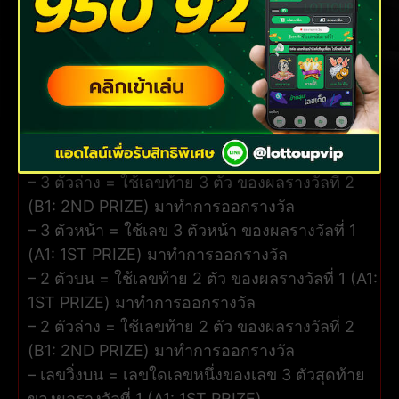
เว็บ Lottovip เว็บหวยออนไลน์ จะมีการจ่ายรางวัล
โดยการอ้างอิงผลรางวัลจากการประกาศผล หวยมา
เลย์ Magnum 4D โดยจะมีรางวัลดังต่อไปนี้
– 3 ตัวบน = จะใช้เลขท้าย 3 ตัว ของผลรางวัลที่ 1
(A1: 1ST PRIZE) มาทำการออกรางวัล
– 3 ตัวโต๊ด = ใช้เลขท้าย 3 ตัว ของผลรางวัลที่ 1
(A1: 1ST PRIZE) โดยการสลับตำแหน่งกัน
– 3 ตัวล่าง = ใช้เลขท้าย 3 ตัว ของผลรางวัลที่ 2
(B1: 2ND PRIZE) มาทำการออกรางวัล
– 3 ตัวหน้า = ใช้เลข 3 ตัวหน้า ของผลรางวัลที่ 1
(A1: 1ST PRIZE) มาทำการออกรางวัล
– 2 ตัวบน = ใช้เลขท้าย 2 ตัว ของผลรางวัลที่ 1 (A1:
1ST PRIZE) มาทำการออกรางวัล
– 2 ตัวล่าง = ใช้เลขท้าย 2 ตัว ของผลรางวัลที่ 2
(B1: 2ND PRIZE) มาทำการออกรางวัล
– เลขวิ่งบน = เลขใดเลขหนึ่งของเลข 3 ตัวสุดท้าย
ของผลรางวัลที่ 1 (A1: 1ST PRIZE)