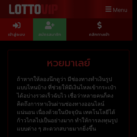
Menu
เข้าสู่ระบบ
สมัครสมาชิก
คลิกทางเข้า
หวยมาเลย์
ถ้าหากให้ลองนึกดูว่า มีช่องทางทำเงินรูป
แบบไหนบ้าง ที่ช่วยให้มีเงินไหลเข้ากระเป๋า
ได้อบ่างรวดเร็วฉับไว เชื่อว่าหลายคนก็คง
คิดถึงการหาเงินผ่านช่องทางออนไลน์
แน่นอน เนื่องด้วยในปัจจุบัน เทคโนโลยีได้
ก้าวไกลไปเป็นอย่างมาก ทำให้การลงทุนรูป
แบบต่าง ๆ สะดวกสบายมากยิ่งขึ้น