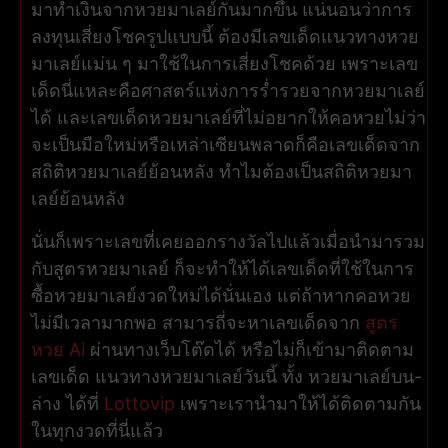
มาทำเงินจากหวยมาเลย์กันมากขึ้น แน่นอนว่าการ
ลงทุนเสี่ยงโชครูปแบบนี้ ต้องมีเลขเด็ดแนวทางหวย
มาเลย์แม่น ๆ มาใช้ในการเสี่ยงโชคด้วย เพราะเลข
เด็ดนี่แหละคือศาสตร์แห่งการร่ำรวยจากหวยมาเลย์
ได้ และเลขเด็ดหวยมาเลย์ที่ไม่อยากให้คอหวยไม่ว่า
จะเป็นมือใหม่หรือเหล่าเซียนพลาดก็คือเลขเด็ดจาก
สถิติหวยมาเลย์ย้อนหลัง ทำไมต้องเป็นสถิติหวยมา
เลย์ย้อนหลัง
นั่นก็เพราะเลขที่เคยออกรางวัลไปแล้วเมื่อนำมารวม
กับสูตรหวยมาเลย์ ก็จะทำให้ได้เลขเด็ดที่ใช้ในการ
ซื้อหวยมาเลย์งวดใหม่ได้นั่นเอง แต่ถ้าหากคอหวย
ไม่มีเวลามากพอ สามารถี่จะหาเลขเด็ดจาก
สูตร
หวย Ai
ผ่านทางเว็บโต๊ดได้ หรือไม่ก็เข้ามาติดตาม
เลขเด็ด แนวทางหวยมาเลย์วันนี้ ทั้ง หวยมาเลย์บน-
ล่าง ได้ที่
Lottovip
เพราะเรานำมาให้ได้ติดตามกัน
ในทุกงวดที่นี่แล้ว