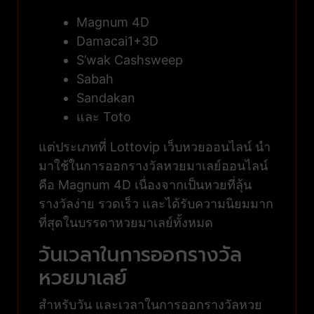
Magnum 4D
Damacai1+3D
S’wak Cashsweep
Sabah
Sandakan
และ Toto
แต่ประเภทที่ Lottovip เว็บหวยออนไลน์ นำ
มาใช้ในการออกรางวัลหวยมาเลย์ออนไลน์
คือ Magnum 4D เนื่องจากเป็นหวยที่ลุ้น
รางวัลง่าย รวดเร็ว และได้รับความนิยมมาก
ที่สุดในบรรดาหวยมาเลย์ทั้งหมด
วันเวลาในการออกรางวัล
หวยมาเลย์
สำหรับวัน และเวลาในการออกรางวัลหวย